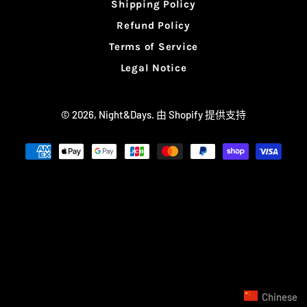
Shipping Policy
Refund Policy
Terms of Service
Legal Notice
© 2026,
Night&Days
. 由 Shopify 提供支持
支
付
方
式
Chinese